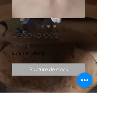
Lepoko 001
Prix
90,00 €
Livraison Offerte!
Rupture de stock
Collier rigide Laiton avec Perle
d'eaux douces
Mentions légales
Politique en matière de cookies
Politique de confidentialité