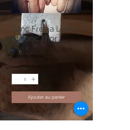
Jonc Freyja Laiton
et Jonc Thor
Prix
40,00 €
Livraison Offerte!
Quantité
*
Ajouter au panier
Jonc Freyja 4mm
Jonc Thor 5mm
Me signaler la taille du poigné petit