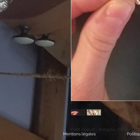
Petit noeud - Koroplio ttipia
Mentions légales
Politi