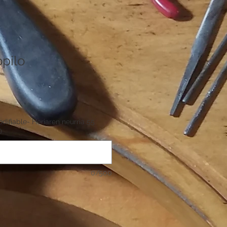
pilo
odifiable- Heriaren neurria 55
)
0/500