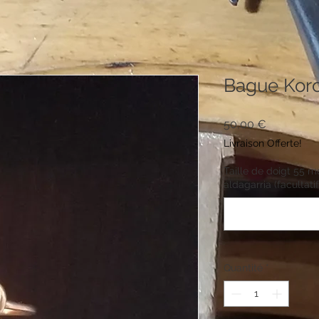
Bague Koro
Prix
50,00 €
Livraison Offerte!
Taille de doigt 55 m
aldagarria (facultatif
Quantité
*