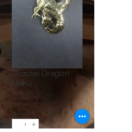
Broche Dragon
Haku
Prix
85,00 €
Livraison Offerte!
Quantité
*