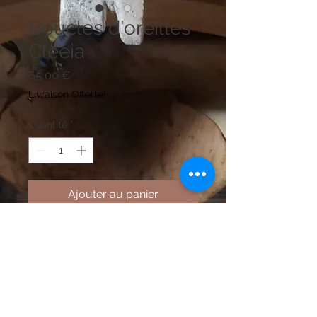
Boucles d'oreilles
Clééia
Prix
65,00 €
Livraison Offerte!
Quantité
*
Ajouter au panier
Mentions légales
Politique en matière de cookies
Politique de confidentialité
Conditions d'utilisation