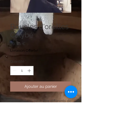
Boucles d'oreilles
Calybé
Prix
70,00 €
Livraison Offerte!
Quantité
*
Ajouter au panier
Le martelage peux être différents de
celui de la photo .Plusieurs
matelage possible